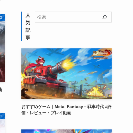
検
人
G
索
気
記
事
動
おすすめゲーム｜Metal Fantasy－戦車時代 #評
価・レビュー・プレイ動画
G