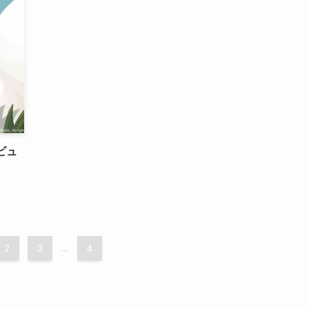
ビュ
2
3
...
4