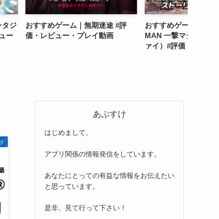
ム｜無期迷途 #評
おすすめゲーム｜ONE PUNCH
英会話
・プレイ動画
MAN 一撃マジファイト（マジフ
で英語
ァイ）#評価・レビュー・プレイ
金・口
動画
ト！
あぷすけ
はじめまして。
リ
アプリ関係の情報発信をしています。
あなたにとっての有益な情報をお伝えたい
と思っています。
是非、見て行って下さい！