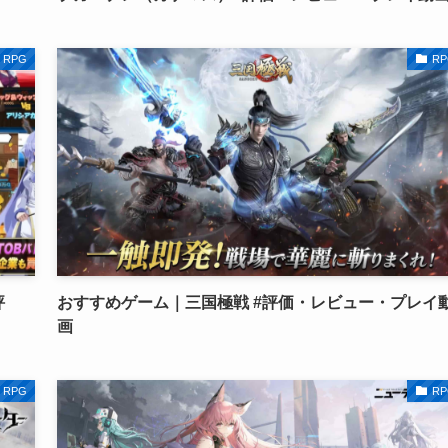
RPG
RP
評
おすすめゲーム｜三国極戦 #評価・レビュー・プレイ
画
RPG
RP