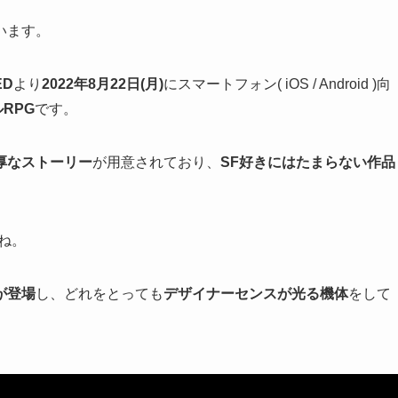
います。
ED
より
2022年8月22日(月)
にスマートフォン( iOS / Android )向
RPG
です。
厚なストーリー
が用意されており、
SF好きにはたまらない作品
ね。
が登場
し、どれをとっても
デザイナーセンスが光る機体
をして