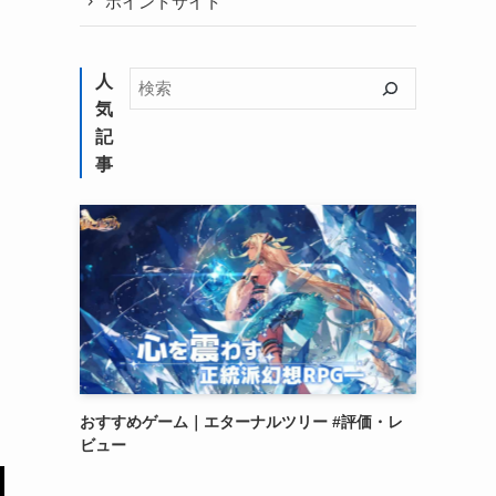
ポイントサイト
検
人
索
気
記
事
おすすめゲーム｜エターナルツリー #評価・レ
ビュー